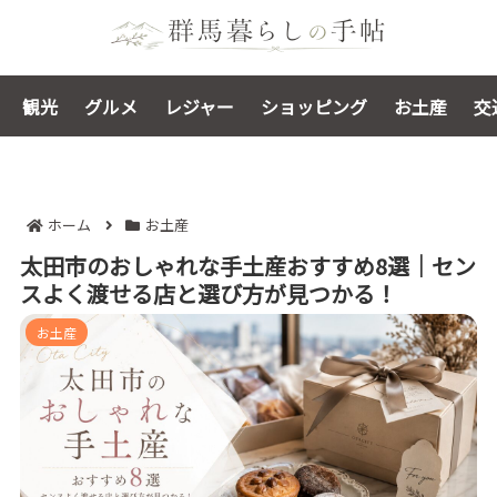
観光
グルメ
レジャー
ショッピング
お土産
交
ホーム
お土産
太田市のおしゃれな手土産おすすめ8選｜セン
スよく渡せる店と選び方が見つかる！
お土産