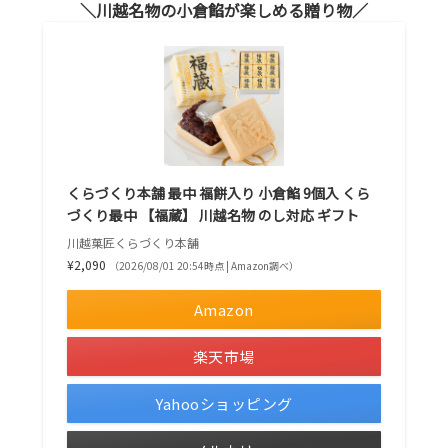
川越名物の小倉餡が楽しめる贈り物
くらづくり本舗 最中 福餅入り 小倉餡 9個入 くら
づくり最中 【福蔵】 川越名物 のし対応 ギフト
川越菓匠くらづくり本舗
¥2,090
（2026/08/01 20:54時点 | Amazon調べ）
Amazon
楽天市場
Yahooショッピング