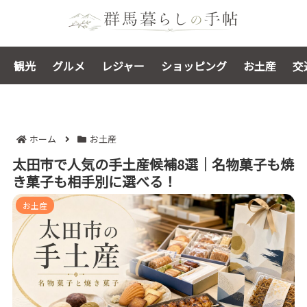
観光
グルメ
レジャー
ショッピング
お土産
交
ホーム
お土産
太田市で人気の手土産候補8選｜名物菓子も焼
き菓子も相手別に選べる！
お土産