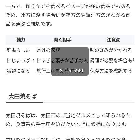
一方で、作り立てを食べるイメージが強い食品でもある
ため、遠方に渡す場合は保存方法や調理方法がわかる商
品を選ぶと親切です。
魅力
向く相手
注意点
群馬らしい
県外の家族
味の好みが分かれる
甘じょっぱい
甘すぎる菓子が苦手な人
調理が必要な場合あり
話題になる
旅行土産を期待する人
保存方法を確認する
スクロールできます
太田焼そば
太田焼そばは、太田市のご当地グルメとして知られるた
め、食事系の手土産を選びたいときに候補になります。
甘いものが苦手な相手や、家族で食べられるものを渡し