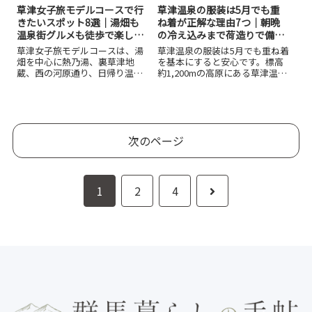
草津女子旅モデルコースで行
草津温泉の服装は5月でも重
きたいスポット8選｜湯畑も
ね着が正解な理由7つ｜朝晩
温泉街グルメも徒歩で楽しめ
の冷え込みまで荷造りで備え
る!
よう！
草津女子旅モデルコースは、湯
草津温泉の服装は5月でも重ね着
畑を中心に熱乃湯、裏草津地
を基本にすると安心です。標高
蔵、西の河原通り、日帰り温泉
約1,200mの高原にある草津温泉
を徒歩で巡ると無理なく楽しめ
は、日中が春らしくても朝晩や
ます。1泊2日や日帰りでの回り
雨の日に冷えやすく、湯畑の夜
方、車なしアクセス、季節別の
散策や西の河原公園では上着が
注意点、宿や服装の選び方まで
役立ちます。上旬・中旬・下旬
整理し、初めての草津温泉旅行
の違い、車なし旅行や子連れ旅
次のページ
でも迷わず予定を組める内容で
行の荷造り、避けたい服装まで
す。
具体的に紹介します。
次
1
2
4
へ