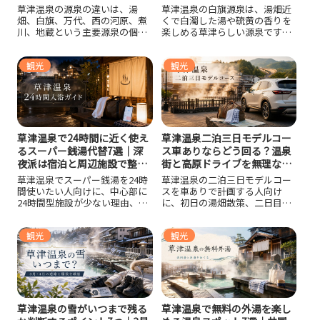
草津温泉の源泉の違いは、湯
草津温泉の白旗源泉は、湯畑近
畑、白旗、万代、西の河原、煮
くで白濁した湯や硫黄の香りを
川、地蔵という主要源泉の個性
楽しめる草津らしい源泉です。
を知ると分かりやすくなりま
白旗の湯の場所や料金、ほかの
す。湯の色、香り、pH、湯温、
源泉との違い、強酸性の注意
観光
観光
入れる施設、日帰りでの回り
点、日帰りや宿泊での回り方ま
方、強酸性の湯を無理なく楽し
で整理し、初めてでも迷わず楽
む注意点まで、初めての草津旅
しめる判断材料をまとめていま
行でも源泉名を見て選べるよう
す。
に整理します。
草津温泉で24時間に近く使え
草津温泉二泊三日モデルコー
るスーパー銭湯代替7選｜深
ス車ありならどう回る？温泉
夜派は宿泊と周辺施設で整え
街と高原ドライブを無理なく
る！
楽しむ！
草津温泉でスーパー銭湯を24時
草津温泉の二泊三日モデルコー
間使いたい人向けに、中心部に
スを車ありで計画する人向け
24時間型施設が少ない理由、代
に、初日の湯畑散策、二日目の
わりに使える大滝乃湯・御座之
郊外ドライブ、三日目の帰路の
湯・共同浴場・沼田健康ランド
寄り道まで無理のない流れで紹
観光
観光
の違い、車なし旅行や車中泊前
介し、宿の駐車場選び、天狗山
後の入浴計画、滋賀県草津市と
駐車場の使い方、湯もみショ
の混同注意まで整理し、深夜や
ー、外湯、食事、季節別の注意
早朝でも困りにくい現実的な選
点まで整理した実践的な旅行ガ
び方を紹介します。
イドです。
草津温泉の雪がいつまで残る
草津温泉で無料の外湯を楽し