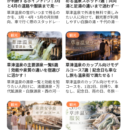
か判断するポイント7つ｜3月
める温泉スポット7選｜共同
と4月の道路や服装まで見通
湯と足湯の違いまで迷わず選
せる！
べる！
草津温泉の雪がいつまで残るの
草津温泉で外湯を無料で楽しみ
かを、3月・4月・5月の月別傾
たい人に向けて、観光客が利用
向、車で行く際のスタッドレス
しやすい白旗の湯・千代の湯・
判断、湯畑周辺の凍結、志賀草
地蔵の湯と、湯畑周辺やバスタ
津高原ルートの注意点、春先の
ーミナル前で使える無料足湯を
観光
観光
服装や靴選びまで整理していま
整理し、持ち物、清掃時間、鍵
す。春休みやゴールデンウィー
付きロッカーなしの注意点、有
ク前に草津温泉旅行を考えてい
料施設との使い分けまで紹介し
る人が、雪道対策と観光準備を
ます。
現実的に判断できる内容です。
草津温泉の主要源泉一覧6選
草津温泉のカップル向けモデ
｜効能や泉質の違いを宿選び
ルコース7選｜記念日も車な
に活かす！
し旅も温泉街で満たせる！
草津温泉の源泉一覧と効能を知
草津温泉のカップル向けモデル
りたい人向けに、湯畑源泉・万
コースを、1泊2日、日帰り、車
代鉱源泉・白旗源泉・西の河原
なし、記念日、雨の日、冬旅行
源泉・地蔵源泉・煮川源泉の特
に分けて紹介します。湯畑や熱
徴を比較し、泉質ごとの見方や
乃湯、裏草津地蔵、西の河原公
観光
観光
肌当たり、宿選びで確認したい
園、日帰り温泉の回り方を整理
ポイントまで整理しました。
し、移動距離、夜のライトアッ
プ、貸切風呂、温泉マナーまで
自然な流れで計画できる内容で
す。