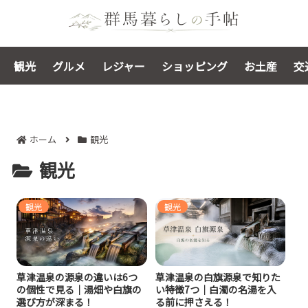
観光
グルメ
レジャー
ショッピング
お土産
交
ホーム
観光
観光
観光
観光
草津温泉の源泉の違いは6つ
草津温泉の白旗源泉で知りた
の個性で見る｜湯畑や白旗の
い特徴7つ｜白濁の名湯を入
選び方が深まる！
る前に押さえる！