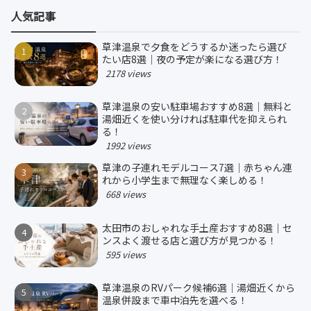
人気記事
草津温泉で夕食をどうするか迷ったら選び
たい店8選｜夜の予定が楽になる選び方！
2178 views
草津温泉の安い駐車場おすすめ8選｜無料と
湯畑近くを使い分ければ駐車代を抑えられ
る！
1992 views
草津の子連れモデルコース7選｜赤ちゃん連
れから小学生まで無理なく楽しめる！
668 views
太田市のおしゃれな手土産おすすめ8選｜セ
ンスよく渡せる店と選び方が見つかる！
595 views
草津温泉のRVパーク候補6選｜湯畑近くから
温泉併設まで車中泊先を選べる！