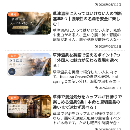
行で後悔しない入浴方法や宿選び、満足
2026年06月19日
度を高める過ごし方を紹介します。
草津温泉に入ってはいけない人の判断
観光
基準8つ｜強酸性の名湯を安全に楽し
む！
草津温泉に入ってはいけない人は、発熱
や出血がある人、重い心臓・肺・腎臓の
病気がある人、肌や粘膜が敏感な人など
です。強酸性で高温の湯が多い草津温泉
2026年06月19日
を安全に楽しむために、避けるべき体
調、子どもや妊婦の注意点、湯あたりを
草津温泉を英語で伝えるポイント7つ
観光
防ぐ入り方まで整理しています。
｜外国人に魅力が伝わる表現を選べ
る！
草津温泉を英語で紹介したい人に向け
て、Kusatsu Onsenの自然な表記、hot
springとの使い分け、湯畑や湯もみの説
明例、宿や温泉で使える英語フレーズ、
2026年06月19日
外国人案内で注意したいマナーや地名の
混同対策まで整理し、旅行者にも伝わる
草津で混浴気分をカップルが日帰りで
観光
表現を選べるようにまとめました。
楽しめる温泉9選｜本命と貸切風呂の
違いまで迷わず選べる！
草津で混浴をカップルが日帰りで楽しむ
なら、西の河原露天風呂の金曜夜イベン
トが本命です。ただし曜日や時間が合わ
ない場合は、貸切風呂を選ぶほうが現実
2026年06月19日