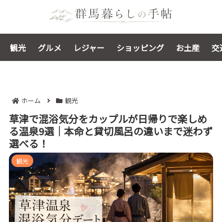
観光
グルメ
レジャー
ショッピング
お土産
交
ホーム
観光
草津で混浴気分をカップルが日帰りで楽しめ
る温泉9選｜本命と貸切風呂の違いまで迷わず
選べる！
観光