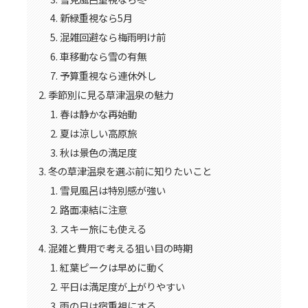
新緑重視なら5月
混雑回避なら梅雨明け前
車移動なら雪の有無
予算重視なら連休外し
季節別に見る草津温泉の魅力
春は静かな再始動
夏は涼しい高原旅
秋は景色の満足度
冬の草津温泉を選ぶ前に知りたいこと
雪見風呂は特別感が強い
路面凍結に注意
スキー旅にも使える
混雑と費用で考える狙い目の時期
紅葉ピークは早めに動く
平日は満足度が上がりやすい
雨の日は宿重視にする