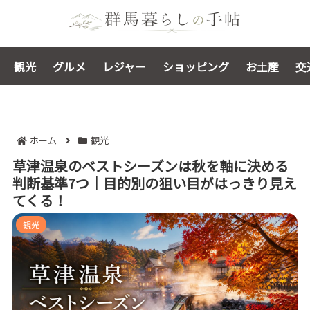
観光
グルメ
レジャー
ショッピング
お土産
交
ホーム
観光
草津温泉のベストシーズンは秋を軸に決める
判断基準7つ｜目的別の狙い目がはっきり見え
てくる！
観光