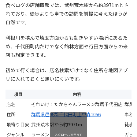
食べログの店舗情報では、武州荒木駅から約3971mとさ
れており、徒歩よりも車での訪問を前提に考えたほうが
自然です。
利根川を挟んで埼玉方面からも動きやすい場所にあるた
め、千代田町内だけでなく館林方面や行田方面からの来
店も想定できます。
初めて行く場合は、店名検索だけでなく住所を地図アプ
リに入れておくと迷いにくいです。
項目
内容
店名
それいけ！たかちゃんラーメン群馬千代田店
群馬
住所
群馬県邑楽郡千代田町上中森1056
車移
最寄り目安
武州荒木駅から約3971m
徒歩
ジャンル
ラーメン
ガッ
スクロールできます