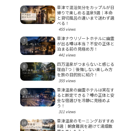
草津で混浴気分をカップルが日
帰りで楽しめる温泉9選｜本命
と貸切風呂の違いまで迷わず選
べる！
455 views
草津ナウリゾートホテルに幽霊
が出る噂は本当？不安の正体と
泊まる前の見極め方！
441 views
四万温泉がつまらないと感じる
理由7つ｜後悔しない楽しみ方
を旅の目的別に紹介！
355 views
草津温泉の幽霊ホテルは実在す
ると断定できる？噂の正体と安
全な宿選びを冷静に見極めよ
う！
311 views
草津温泉のモーニングおすすめ
8選｜朝食難民を避けて湯畑散