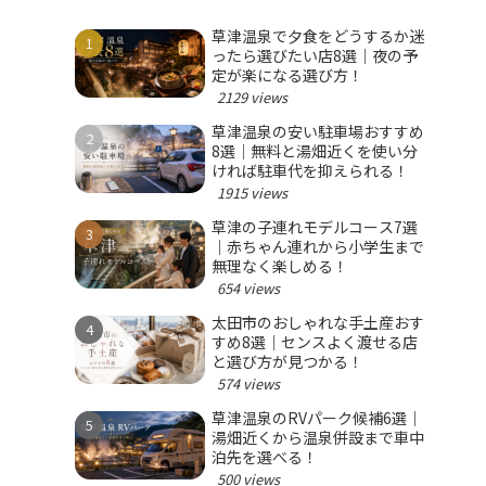
草津温泉で夕食をどうするか迷
ったら選びたい店8選｜夜の予
定が楽になる選び方！
2129 views
草津温泉の安い駐車場おすすめ
8選｜無料と湯畑近くを使い分
ければ駐車代を抑えられる！
1915 views
草津の子連れモデルコース7選
｜赤ちゃん連れから小学生まで
無理なく楽しめる！
654 views
太田市のおしゃれな手土産おす
すめ8選｜センスよく渡せる店
と選び方が見つかる！
574 views
草津温泉のRVパーク候補6選｜
湯畑近くから温泉併設まで車中
泊先を選べる！
500 views