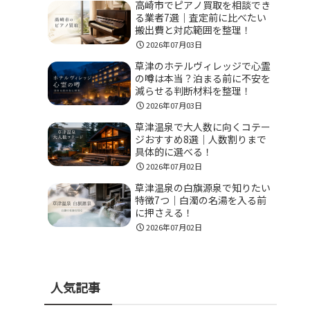
高崎市でピアノ買取を相談でき
る業者7選｜査定前に比べたい
搬出費と対応範囲を整理！
2026年07月03日
草津のホテルヴィレッジで心霊
の噂は本当？泊まる前に不安を
減らせる判断材料を整理！
2026年07月03日
草津温泉で大人数に向くコテー
ジおすすめ8選｜人数割りまで
具体的に選べる！
2026年07月02日
草津温泉の白旗源泉で知りたい
特徴7つ｜白濁の名湯を入る前
に押さえる！
2026年07月02日
人気記事