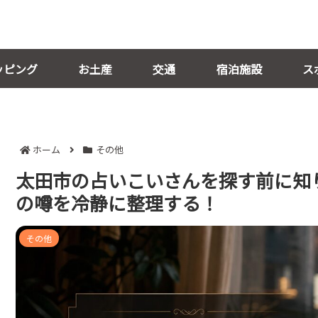
ッピング
お土産
交通
宿泊施設
ス
ホーム
その他
太田市の占いこいさんを探す前に知
の噂を冷静に整理する！
その他