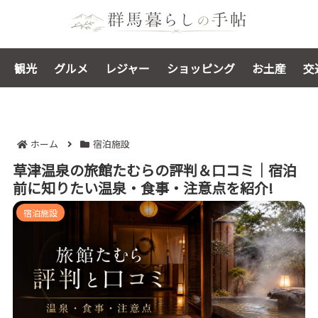
観光
グルメ
レジャー
ショッピング
お土産
交
ホーム
宿泊施設
草津温泉の旅館たむらの評判＆口コミ｜宿泊
前に知りたい温泉・食事・注意点を紹介!
宿泊施設