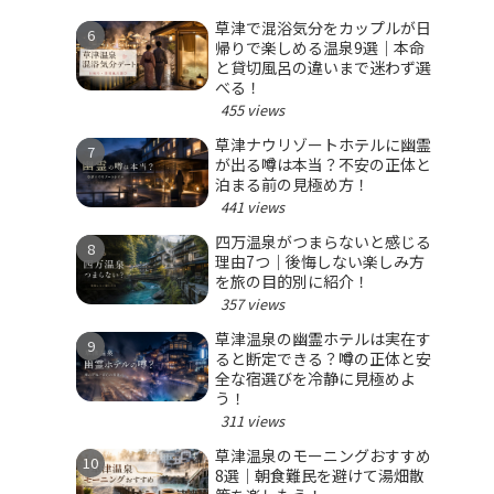
草津で混浴気分をカップルが日
帰りで楽しめる温泉9選｜本命
と貸切風呂の違いまで迷わず選
べる！
455 views
草津ナウリゾートホテルに幽霊
が出る噂は本当？不安の正体と
泊まる前の見極め方！
441 views
四万温泉がつまらないと感じる
理由7つ｜後悔しない楽しみ方
を旅の目的別に紹介！
357 views
草津温泉の幽霊ホテルは実在す
ると断定できる？噂の正体と安
全な宿選びを冷静に見極めよ
う！
311 views
草津温泉のモーニングおすすめ
8選｜朝食難民を避けて湯畑散