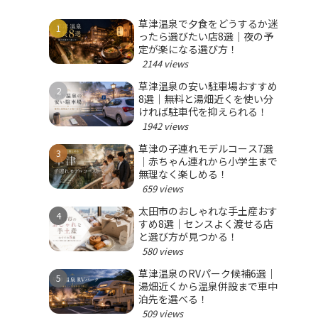
草津温泉で夕食をどうするか迷
ったら選びたい店8選｜夜の予
定が楽になる選び方！
2144 views
草津温泉の安い駐車場おすすめ
8選｜無料と湯畑近くを使い分
ければ駐車代を抑えられる！
1942 views
草津の子連れモデルコース7選
｜赤ちゃん連れから小学生まで
無理なく楽しめる！
659 views
太田市のおしゃれな手土産おす
すめ8選｜センスよく渡せる店
と選び方が見つかる！
580 views
草津温泉のRVパーク候補6選｜
湯畑近くから温泉併設まで車中
泊先を選べる！
509 views