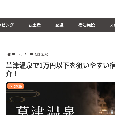
ッピング
お土産
交通
宿泊施設
ス
ホーム
宿泊施設
草津温泉で1万円以下を狙いやすい
介！
宿泊施設