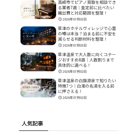
高崎市でピアノ買取を相談でき
る業者7選｜査定前に比べたい
搬出費と対応範囲を整理！
2026年07月03日
草津のホテルヴィレッジで心霊
の噂は本当？泊まる前に不安を
減らせる判断材料を整理！
2026年07月03日
草津温泉で大人数に向くコテー
ジおすすめ8選｜人数割りまで
具体的に選べる！
2026年07月02日
草津温泉の白旗源泉で知りたい
特徴7つ｜白濁の名湯を入る前
に押さえる！
2026年07月02日
人気記事